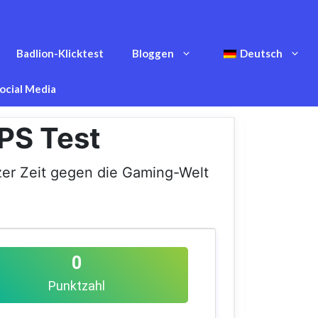
Badlion-Klicktest
Bloggen
Deutsch
ocial Media
PS Test
zer Zeit gegen die Gaming-Welt
0
Punktzahl