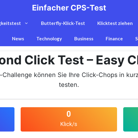
Einfacher CPS-Test
gkeitstest
Butterfly-Klick-Test
Klicktest ziehen
News
Technology
Business
Finance
S
nd Click Test – Easy C
k-Challenge können Sie Ihre Click-Chops in kur
testen.
0
Klick/s