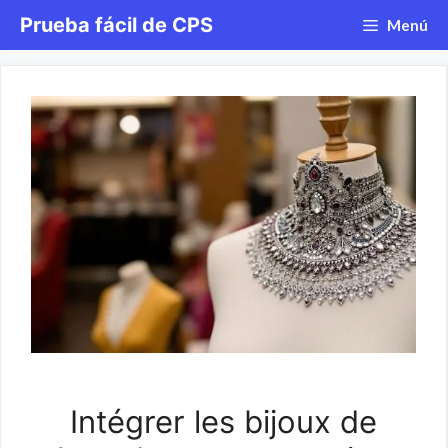
Saltar
Prueba fácil de CPS
Menú
al
contenido
Intégrer les bijoux de