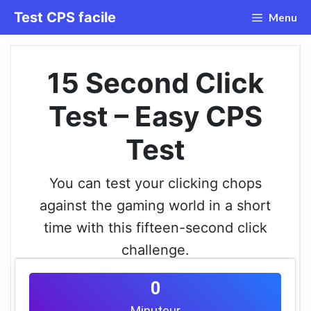
Aller
Test CPS facile
Menu
au
contenu
15 Second Click
Test – Easy CPS
Test
You can test your clicking chops
against the gaming world in a short
time with this fifteen-second click
challenge.
0
Minuteur