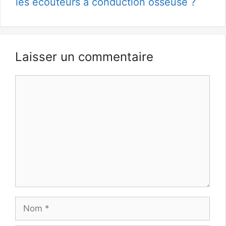
les écouteurs à conduction osseuse ?
Laisser un commentaire
Commentaire
Nom