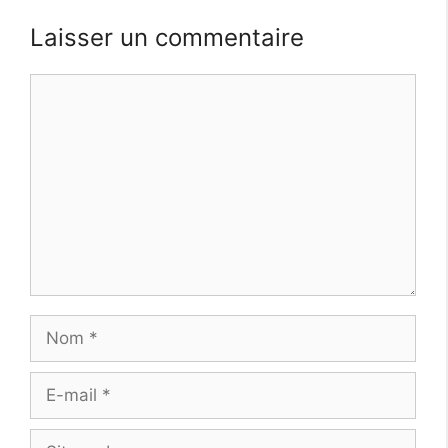
Laisser un commentaire
Commentaire
Nom
E-
mail
Site