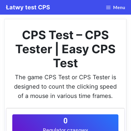
Przejdź
Łatwy test CPS
Menu
do
treści
CPS Test – CPS
Tester | Easy CPS
Test
The game CPS Test or CPS Tester is
designed to count the clicking speed
of a mouse in various time frames.
0
Regulator czasowy