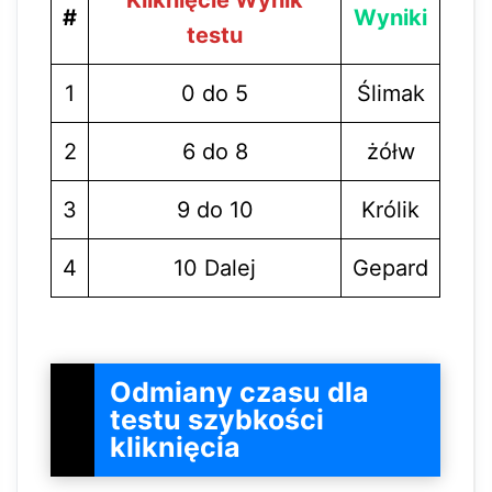
Kliknięcie Wynik
#
Wyniki
testu
1
0 do 5
Ślimak
2
6 do 8
żółw
3
9 do 10
Królik
4
10 Dalej
Gepard
Odmiany czasu dla
testu szybkości
kliknięcia