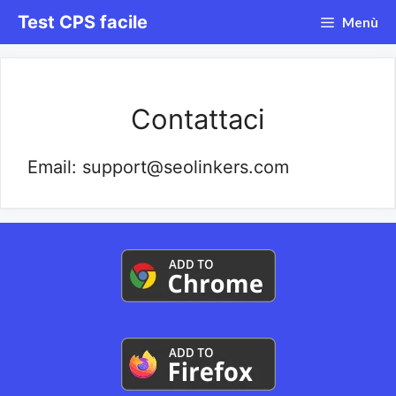
Vai
Test CPS facile
Menù
al
contenuto
Contattaci
Email: support@seolinkers.com