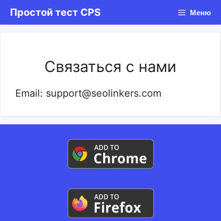
Перейти
Простой тест CPS
Меню
к
содержимому
Связаться с нами
Email: support@seolinkers.com