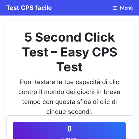
Vai
Test CPS facile
Menù
al
contenuto
5 Second Click
Test – Easy CPS
Test
Puoi testare le tue capacità di clic
contro il mondo dei giochi in breve
tempo con questa sfida di clic di
cinque secondi.
0
Timer