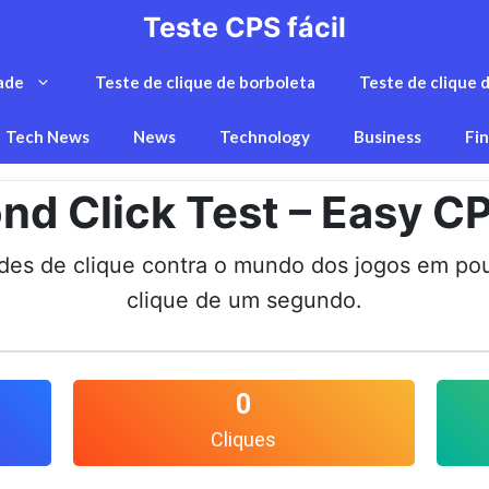
Teste CPS fácil
ade
Teste de clique de borboleta
Teste de clique d
Tech News
News
Technology
Business
Fi
nd Click Test – Easy C
ades de clique contra o mundo dos jogos em p
clique de um segundo.
0
Cliques