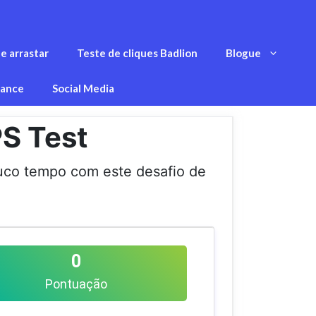
e arrastar
Teste de cliques Badlion
Blogue
nance
Social Media
PS Test
ouco tempo com este desafio de
0
Pontuação