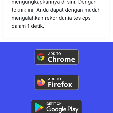
mengungkapkannya di sini. Dengan
teknik ini, Anda dapat dengan mudah
mengalahkan rekor dunia tes cps
dalam 1 detik.