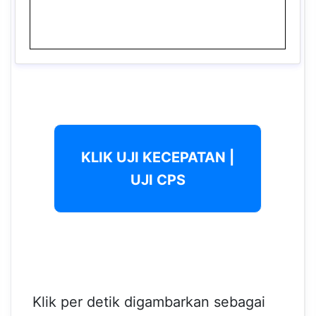
KLIK UJI KECEPATAN |
UJI CPS
Klik per detik digambarkan sebagai