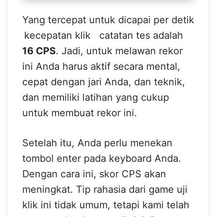
Yang tercepat untuk dicapai per detik
kecepatan klik
catatan tes adalah
16 CPS
. Jadi, untuk melawan rekor
ini Anda harus aktif secara mental,
cepat dengan jari Anda, dan teknik,
dan memiliki latihan yang cukup
untuk membuat rekor ini.
Setelah itu, Anda perlu menekan
tombol enter pada keyboard Anda.
Dengan cara ini, skor CPS akan
meningkat. Tip rahasia dari game uji
klik ini tidak umum, tetapi kami telah