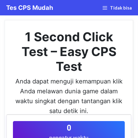
Langsung
Tes CPS Mudah
Tidak bisa
ke
isi
1 Second Click
Test – Easy CPS
Test
Anda dapat menguji kemampuan klik
Anda melawan dunia game dalam
waktu singkat dengan tantangan klik
satu detik ini.
0
pengatur waktu