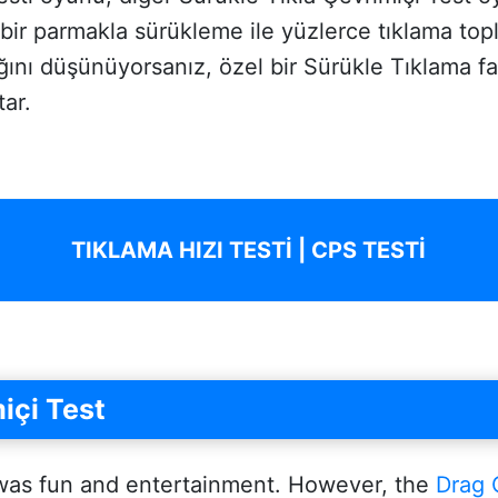
bir parmakla sürükleme ile yüzlerce tıklama top
ını düşünüyorsanız, özel bir Sürükle Tıklama fare
tar.
TIKLAMA HIZI TESTİ | CPS TESTİ
içi Test
was fun and entertainment. However, the
Drag 