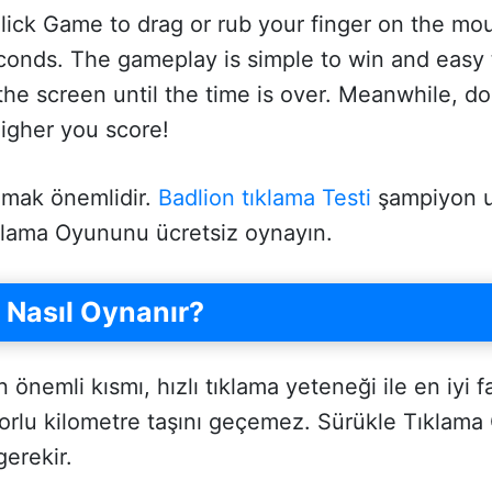
lick Game to drag or rub your finger on the m
conds. The gameplay is simple to win and easy t
e screen until the time is over. Meanwhile, do n
higher you score!
amak önemlidir.
Badlion tıklama Testi
şampiyon un
klama Oyununu ücretsiz oynayın.
 Nasıl Oynanır?
emli kısmı, hızlı tıklama yeteneği ile en iyi fa
 zorlu kilometre taşını geçemez. Sürükle Tıklama
gerekir.