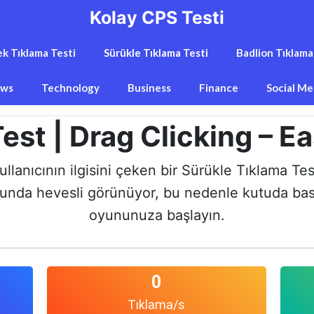
Kolay CPS Testi
k Tıklama Testi
Sürükle Tıklama Testi
Badlion Tıklama
ws
Technology
Business
Finance
Social Me
Test | Drag Clicking – E
anıcının ilgisini çeken bir Sürükle Tıklama Test
nda hevesli görünüyor, bu nedenle kutuda basit
oyununuza başlayın.
0
Tıklama/s