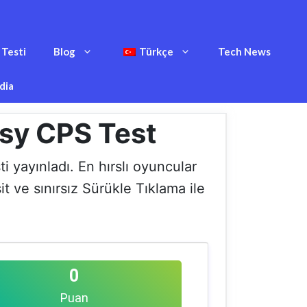
 Testi
Blog
Türkçe
Tech News
dia
asy CPS Test
i yayınladı. En hırslı oyuncular
 ve sınırsız Sürükle Tıklama ile
0
Puan