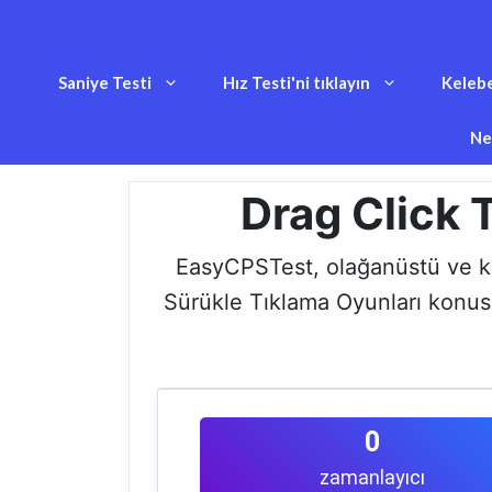
İçeriğe
atla
Saniye Testi
Hız Testi'ni tıklayın
Kelebe
Ne
Drag Click 
EasyCPSTest, olağanüstü ve kull
Sürükle Tıklama Oyunları konusu
0
zamanlayıcı