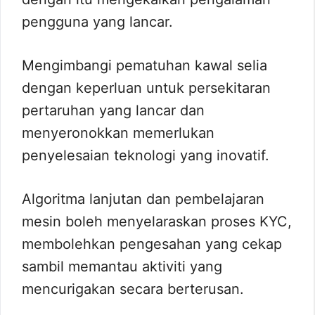
pengguna yang lancar.
Mengimbangi pematuhan kawal selia
dengan keperluan untuk persekitaran
pertaruhan yang lancar dan
menyeronokkan memerlukan
penyelesaian teknologi yang inovatif.
Algoritma lanjutan dan pembelajaran
mesin boleh menyelaraskan proses KYC,
membolehkan pengesahan yang cekap
sambil memantau aktiviti yang
mencurigakan secara berterusan.