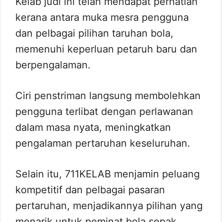
Kelab judi ini telah mendapat perhatian
kerana antara muka mesra pengguna
dan pelbagai pilihan taruhan bola,
memenuhi keperluan petaruh baru dan
berpengalaman.
Ciri penstriman langsung membolehkan
pengguna terlibat dengan perlawanan
dalam masa nyata, meningkatkan
pengalaman pertaruhan keseluruhan.
Selain itu, 711KELAB menjamin peluang
kompetitif dan pelbagai pasaran
pertaruhan, menjadikannya pilihan yang
menarik untuk peminat bola sepak.