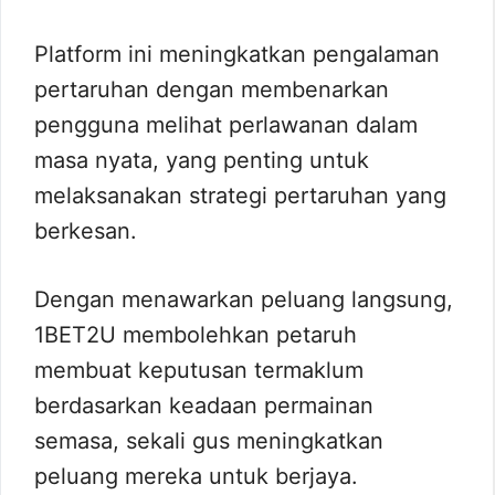
Platform ini meningkatkan pengalaman
pertaruhan dengan membenarkan
pengguna melihat perlawanan dalam
masa nyata, yang penting untuk
melaksanakan strategi pertaruhan yang
berkesan.
Dengan menawarkan peluang langsung,
1BET2U membolehkan petaruh
membuat keputusan termaklum
berdasarkan keadaan permainan
semasa, sekali gus meningkatkan
peluang mereka untuk berjaya.