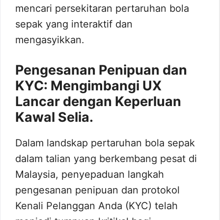
mencari persekitaran pertaruhan bola
sepak yang interaktif dan
mengasyikkan.
Pengesanan Penipuan dan
KYC: Mengimbangi UX
Lancar dengan Keperluan
Kawal Selia.
Dalam landskap pertaruhan bola sepak
dalam talian yang berkembang pesat di
Malaysia, penyepaduan langkah
pengesanan penipuan dan protokol
Kenali Pelanggan Anda (KYC) telah