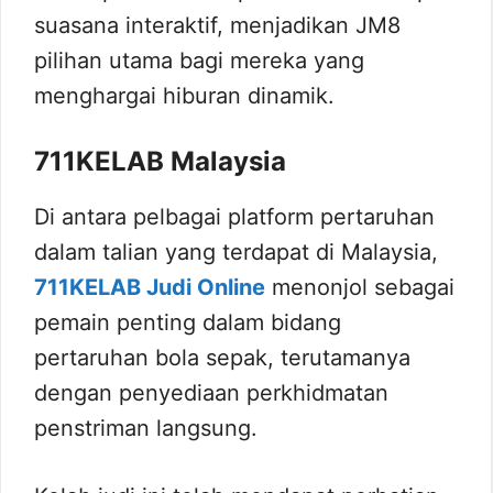
suasana interaktif, menjadikan JM8
pilihan utama bagi mereka yang
menghargai hiburan dinamik.
711KELAB Malaysia
Di antara pelbagai platform pertaruhan
dalam talian yang terdapat di Malaysia,
711KELAB Judi Online
menonjol sebagai
pemain penting dalam bidang
pertaruhan bola sepak, terutamanya
dengan penyediaan perkhidmatan
penstriman langsung.