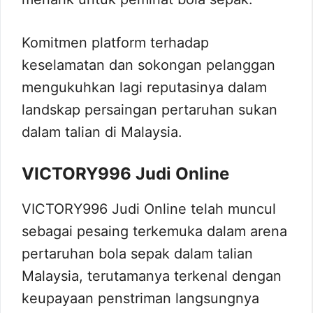
Komitmen platform terhadap
keselamatan dan sokongan pelanggan
mengukuhkan lagi reputasinya dalam
landskap persaingan pertaruhan sukan
dalam talian di Malaysia.
VICTORY996 Judi Online
VICTORY996 Judi Online telah muncul
sebagai pesaing terkemuka dalam arena
pertaruhan bola sepak dalam talian
Malaysia, terutamanya terkenal dengan
keupayaan penstriman langsungnya