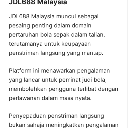
JDL688 Malaysia
JDL688 Malaysia muncul sebagai
pesaing penting dalam domain
pertaruhan bola sepak dalam talian,
terutamanya untuk keupayaan
penstriman langsung yang mantap.
Platform ini menawarkan pengalaman
yang lancar untuk peminat judi bola,
membolehkan pengguna terlibat dengan
perlawanan dalam masa nyata.
Penyepaduan penstriman langsung
bukan sahaja meningkatkan pengalaman