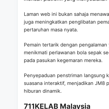
Laman web ini bukan sahaja menawarka
juga meningkatkan penglibatan pemain
pertaruhan masa nyata.
Pemain tertarik dengan pengalaman
menikmati perlawanan bola sepak se
pada pasukan kegemaran mereka.
Penyepaduan penstriman langsung k
suasana interaktif, menjadikan JM8 
hiburan dinamik.
711KELAB Malaysia