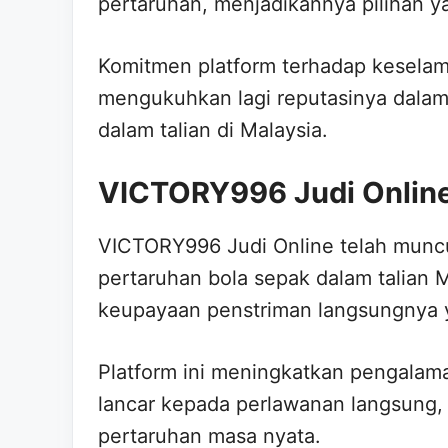
pertaruhan, menjadikannya pilihan y
Komitmen platform terhadap kesela
mengukuhkan lagi reputasinya dalam
dalam talian di Malaysia.
VICTORY996 Judi Onlin
VICTORY996 Judi Online telah muncu
pertaruhan bola sepak dalam talian 
keupayaan penstriman langsungnya 
Platform ini meningkatkan pengala
lancar kepada perlawanan langsung,
pertaruhan masa nyata.