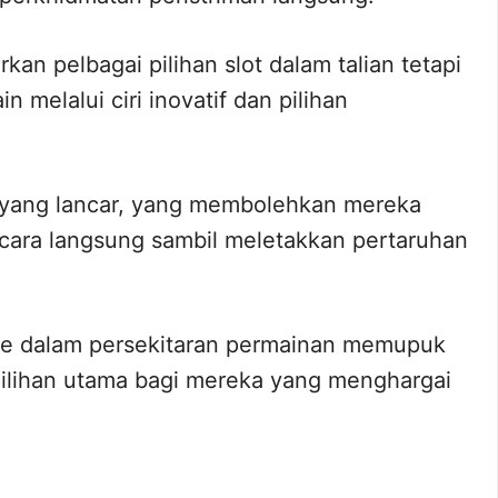
n pelbagai pilihan slot dalam talian tetapi
 melalui ciri inovatif dan pilihan
 yang lancar, yang membolehkan mereka
cara langsung sambil meletakkan pertaruhan
e dalam persekitaran permainan memupuk
pilihan utama bagi mereka yang menghargai