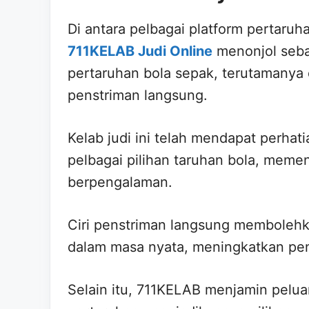
Di antara pelbagai platform pertaruha
711KELAB Judi Online
menonjol seba
pertaruhan bola sepak, terutamany
penstriman langsung.
Kelab judi ini telah mendapat perha
pelbagai pilihan taruhan bola, meme
berpengalaman.
Ciri penstriman langsung membolehk
dalam masa nyata, meningkatkan pe
Selain itu, 711KELAB menjamin pelua