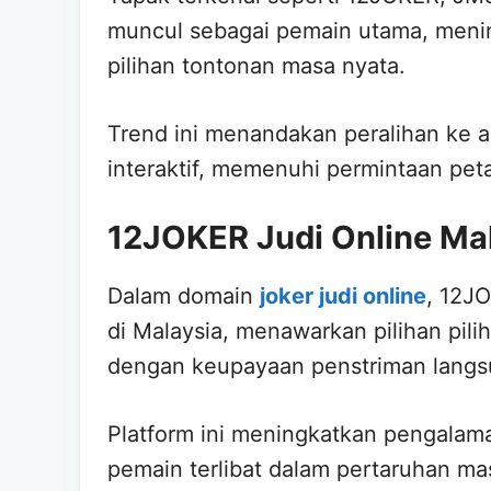
muncul sebagai pemain utama, meni
pilihan tontonan masa nyata.
Trend ini menandakan peralihan ke 
interaktif, memenuhi permintaan pe
12JOKER Judi Online Ma
Dalam domain
joker judi online
, 12J
di Malaysia, menawarkan pilihan pil
dengan keupayaan penstriman langs
Platform ini meningkatkan pengalam
pemain terlibat dalam pertaruhan m