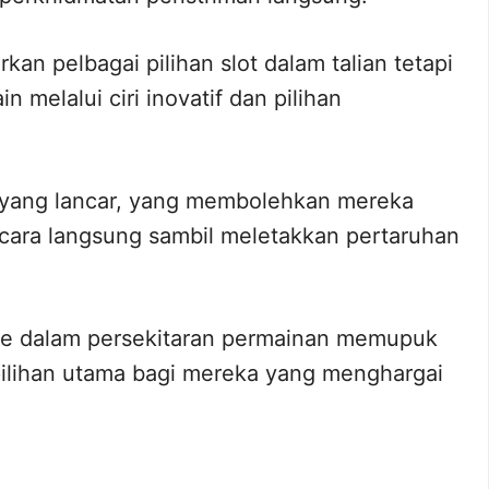
n pelbagai pilihan slot dalam talian tetapi
 melalui ciri inovatif dan pilihan
 yang lancar, yang membolehkan mereka
cara langsung sambil meletakkan pertaruhan
e dalam persekitaran permainan memupuk
pilihan utama bagi mereka yang menghargai