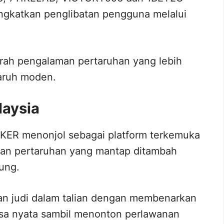
ngkatkan penglibatan pengguna melalui
arah pengalaman pertaruhan yang lebih
taruh moden.
laysia
OKER menonjol sebagai platform terkemuka
ihan pertaruhan yang mantap ditambah
ung.
an judi dalam talian dengan membenarkan
asa nyata sambil menonton perlawanan