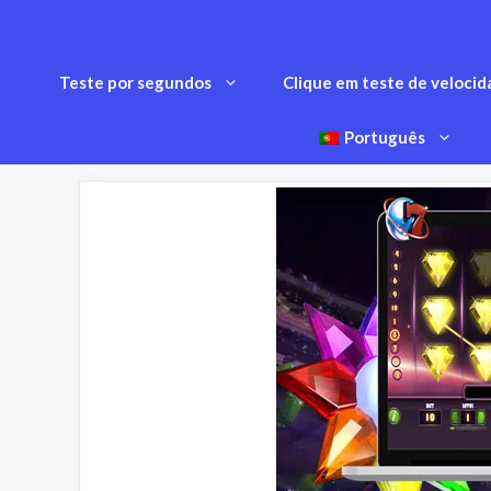
Saltar
para
Teste por segundos
Clique em teste de velocid
o
conteúdo
Português