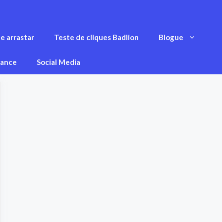
e arrastar
Teste de cliques Badlion
Blogue
nance
Social Media