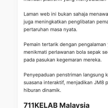
Laman web ini bukan sahaja menawarka
juga meningkatkan penglibatan pemain
pertaruhan masa nyata.
Pemain tertarik dengan pengalaman
menikmati perlawanan bola sepak se
pada pasukan kegemaran mereka.
Penyepaduan penstriman langsung k
suasana interaktif, menjadikan JM8 
hiburan dinamik.
711KELAB Malaysia