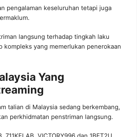
kan pengalaman keseluruhan tetapi juga
termaklum.
riman langsung terhadap tingkah laku
p kompleks yang memerlukan penerokaan
alaysia Yang
treaming
am talian di Malaysia sedang berkembang,
an perkhidmatan penstriman langsung.
M8, 711KELAB, VICTORY996 dan 1BET2U