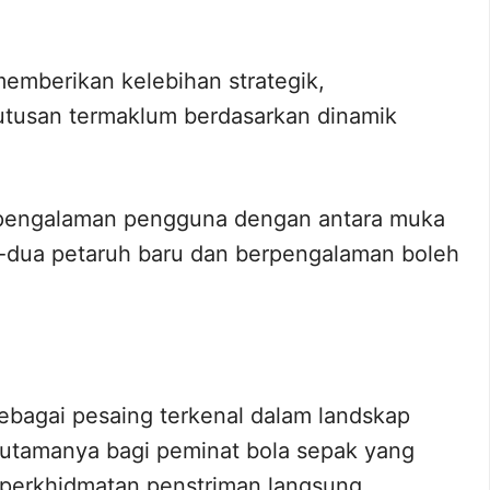
mberikan kelebihan strategik,
usan termaklum berdasarkan dinamik
 pengalaman pengguna dengan antara muka
dua petaruh baru dan berpengalaman boleh
sebagai pesaing terkenal dalam landskap
erutamanya bagi peminat bola sepak yang
perkhidmatan penstriman langsung.