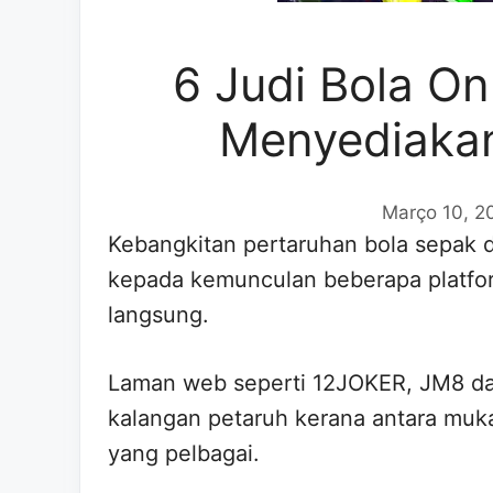
6 Judi Bola On
Menyediakan
Março 10, 2
Kebangkitan pertaruhan bola sepak d
kepada kemunculan beberapa platf
langsung.
Laman web seperti 12JOKER, JM8 da
kalangan petaruh kerana antara muk
yang pelbagai.