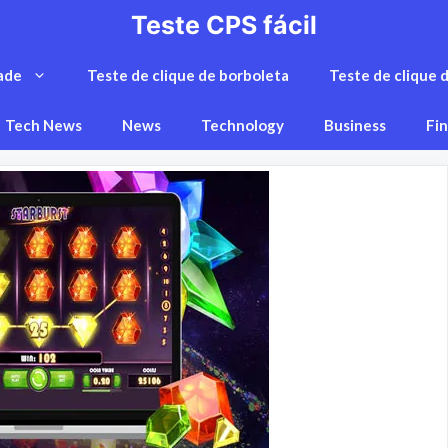
Teste CPS fácil
ade
Teste de clique de borboleta
Teste de clique d
Tech News
News
Technology
Business
Fi