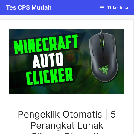
Langsung
Tes CPS Mudah
Tidak bisa
ke
isi
Pengeklik Otomatis | 5
Perangkat Lunak