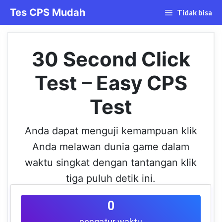
Langsung
Tes CPS Mudah
Tidak bisa
ke
isi
30 Second Click
Test – Easy CPS
Test
Anda dapat menguji kemampuan klik
Anda melawan dunia game dalam
waktu singkat dengan tantangan klik
tiga puluh detik ini.
0
pengatur waktu