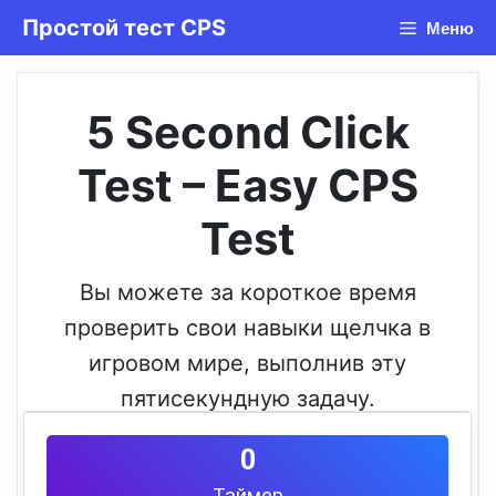
Перейти
Простой тест CPS
Меню
к
содержимому
5 Second Click
Test – Easy CPS
Test
Вы можете за короткое время
проверить свои навыки щелчка в
игровом мире, выполнив эту
пятисекундную задачу.
0
Таймер