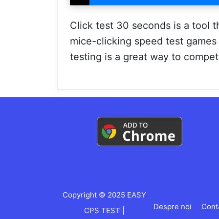
Click test 30 seconds is a tool 
mice-clicking speed test games a
testing is a great way to compet
Copyright © 2025 EASY
Despre noi
Cont
CPS TEST |