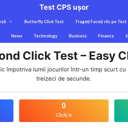
Test CPS ușor
eză
Butterfly Click Test
Trageți Faceți clic pe Test
News
Technology
Business
Finance
S
nd Click Test – Easy C
lic împotriva lumii jocurilor într-un timp scurt 
treizeci de secunde.
0
Click/e