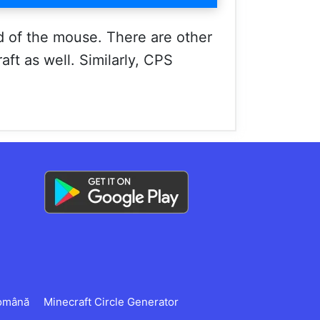
ed of the mouse. There are other
ft as well. Similarly, CPS
omână
Minecraft Circle Generator