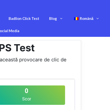
Badlion Click Test
Blog
Română
ocial Media
PS Test
cu această provocare de clic de
0
Scor