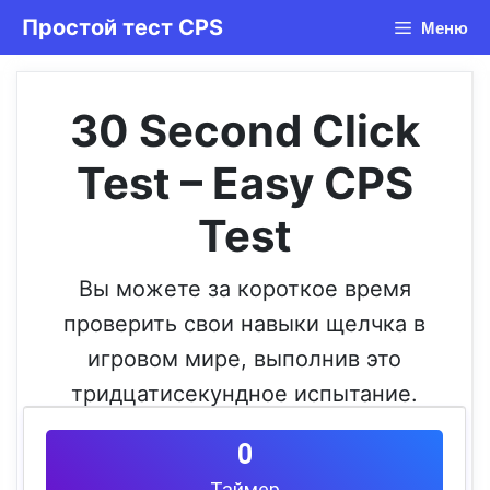
Перейти
Простой тест CPS
Меню
к
содержимому
30 Second Click
Test – Easy CPS
Test
Вы можете за короткое время
проверить свои навыки щелчка в
игровом мире, выполнив это
тридцатисекундное испытание.
0
Таймер